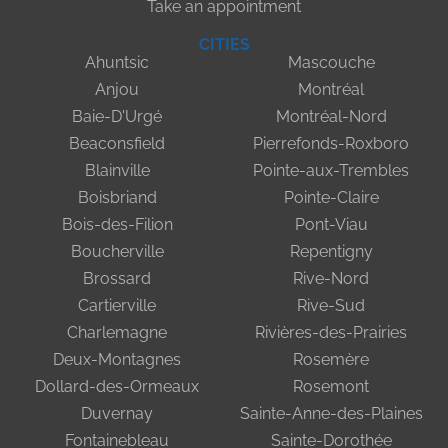
Take an appointment
CITIES
Ahuntsic
Mascouche
Anjou
Montréal
Baie-D'Urgé
Montréal-Nord
Beaconsfield
Pierrefonds-Roxboro
Blainville
Pointe-aux-Trembles
Boisbriand
Pointe-Claire
Bois-des-Filion
Pont-Viau
Boucherville
Repentigny
Brossard
Rive-Nord
Cartierville
Rive-Sud
Charlemagne
Rivières-des-Prairies
Deux-Montagnes
Rosemère
Dollard-des-Ormeaux
Rosemont
Duvernay
Sainte-Anne-des-Plaines
Fontainebleau
Sainte-Dorothée