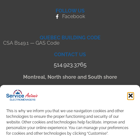
FOLLOW US
Facebook
QUEBEC BUILDING CODE
CSA B149.1 — GAS Code
CONTACT US
514.923.3765
Montreal, North shore and South shore
Laval Office
3030 boulevard Curé-Labelle Suite 300
Laval, Québec
H7P 0H9
This is why we inform you that we use navigation cookies and other
Terrebonne Office
technologies to ensure the proper functioning and security of our
11-1520 Rue Grande Allee,
website. Other cookies and technologies help facilitate, improve and
Terrebonne, Quebec
personalize your online experience. You can manage your preferences
J6W 6A8
for cookies and other technologies by clicking “Customise”.