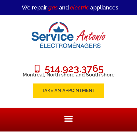
We repair
gas
and
electric
appliances
514.923.3765
Montreal, North shore and South shore
TAKE AN APPOINTMENT