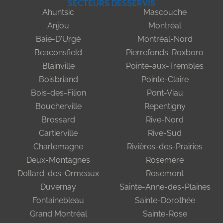
SECTEURS DESSERVIS
Ahuntsic
Mascouche
Anjou
Montréal
Baie-D'Urgé
Montréal-Nord
Beaconsfield
Pierrefonds-Roxboro
Blainville
Pointe-aux-Trembles
Boisbriand
Pointe-Claire
Bois-des-Filion
Pont-Viau
Boucherville
Repentigny
Brossard
Rive-Nord
Cartierville
Rive-Sud
Charlemagne
Rivières-des-Prairies
Deux-Montagnes
Rosemère
Dollard-des-Ormeaux
Rosemont
Duvernay
Sainte-Anne-des-Plaines
Fontainebleau
Sainte-Dorothée
Grand Montréal
Sainte-Rose