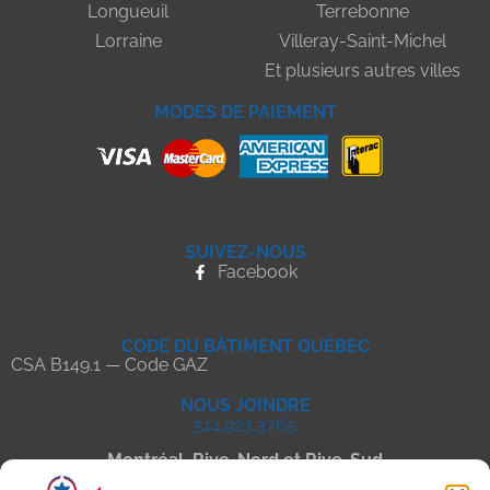
Longueuil
Terrebonne
Lorraine
Villeray-Saint-Michel
Et plusieurs autres villes
MODES DE PAIEMENT
SUIVEZ-NOUS
Facebook
CODE DU BÂTIMENT QUÉBEC
CSA B149.1 — Code GAZ
NOUS JOINDRE
514.923.3765
Montréal, Rive-Nord et Rive-Sud