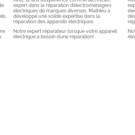
de
expert dans la réparation d’électroménagers
exp
électriques de marques diverses, Mathieu a
éle
ils
développé une solide expertise dans la
dév
réparation des appareils électriques.
rép
ère
Notre expert réparateur lorsque votre appareil
Not
u
électrique a besoin d’une réparation!
éle
ndez-vous avec un d