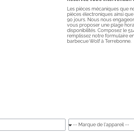
Les pièces mécaniques que nou
pièces électroniques ainsi qu
90 jours. Nous nous engageon
vous proposer une plage horai
disponibilités. Composez le 51
remplissez notre formulaire en 
barbecue Wolf à Terrebonne.
rvenons vite, n'att
Réservez votre réparateur.