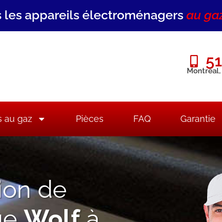
 les appareils électroménagers
au ga
51
Montréal,
s au gaz
Pièces
FAQ
Garantie
ion de
ue
Wolf
à