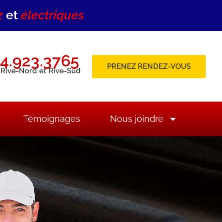
z
et
électriques
4.923.3765
PRENEZ RENDEZ-VOUS
 Rive-Nord et Rive-Sud
Témoignages
Nous joindre