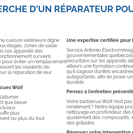
HERCHE D'UN RÉPARATEUR PO
une cuisson extérieure digne
Une expertise certifiée pour 
ux étages, zones de saisie
Service Antonio Électroménage
 de ces appareils des
gouvernementales québécoises
fonctionnement survient,
sécuritaire sur les appareils a
ose pour éviter un remplacement
ailleurs une formation continu
ssert les résidents de
qu’il s’agisse d’unités encastr
ur la réparation de leur
autoportants, afin de poser un 
durable.
ecues Wolf
Pensez à l’entretien préventi
s’allumer
Votre barbecue Wolf n’est pas
tôt que bleue
rendement ? Notre équipe prop
ectueux
nettoyage en profondeur des b
auffe plus
ajustement des composants, id
lement ou plus du tout
des grillades.
Réservez votre intervention