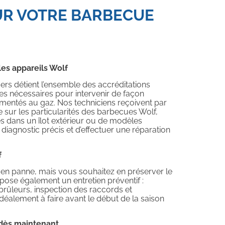
UR VOTRE BARBECUE
les appareils Wolf
rs détient l’ensemble des accréditations
 nécessaires pour intervenir de façon
limentés au gaz. Nos techniciens reçoivent par
e sur les particularités des barbecues Wolf,
ées dans un îlot extérieur ou de modèles
diagnostic précis et d’effectuer une réparation
f
 en panne, mais vous souhaitez en préserver le
ose également un entretien préventif :
rûleurs, inspection des raccords et
éalement à faire avant le début de la saison
 dès maintenant