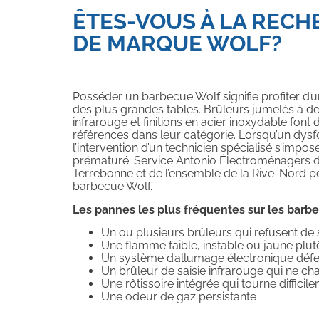
ÊTES-VOUS À LA REC
DE MARQUE WOLF?
Posséder un barbecue Wolf signifie profiter d’
des plus grandes tables. Brûleurs jumelés à de
infrarouge et finitions en acier inoxydable font
références dans leur catégorie. Lorsqu’un dys
l’intervention d’un technicien spécialisé s’imp
prématuré. Service Antonio Électroménagers de
Terrebonne et de l’ensemble de la Rive-Nord po
barbecue Wolf.
Les pannes les plus fréquentes sur les barb
Un ou plusieurs brûleurs qui refusent de 
Une flamme faible, instable ou jaune plu
Un système d’allumage électronique déf
Un brûleur de saisie infrarouge qui ne ch
Une rôtissoire intégrée qui tourne diffici
Une odeur de gaz persistante