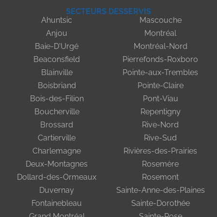
SECTEURS DESSERVIS
Ahuntsic
Mascouche
Anjou
Montréal
Baie-D'Urgé
Montréal-Nord
Beaconsfield
Pierrefonds-Roxboro
Blainville
Pointe-aux-Trembles
Boisbriand
Pointe-Claire
Bois-des-Filion
Pont-Viau
Boucherville
Repentigny
Brossard
Rive-Nord
Cartierville
Rive-Sud
Charlemagne
Rivières-des-Prairies
Deux-Montagnes
Rosemère
Dollard-des-Ormeaux
Rosemont
Duvernay
Sainte-Anne-des-Plaines
Fontainebleau
Sainte-Dorothée
Grand Montréal
Sainte-Rose