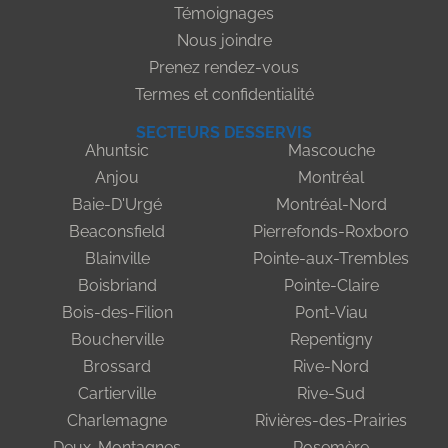
Témoignages
Nous joindre
Prenez rendez-vous
Termes et confidentialité
SECTEURS DESSERVIS
Ahuntsic
Mascouche
Anjou
Montréal
Baie-D'Urgé
Montréal-Nord
Beaconsfield
Pierrefonds-Roxboro
Blainville
Pointe-aux-Trembles
Boisbriand
Pointe-Claire
Bois-des-Filion
Pont-Viau
Boucherville
Repentigny
Brossard
Rive-Nord
Cartierville
Rive-Sud
Charlemagne
Rivières-des-Prairies
Deux-Montagnes
Rosemère