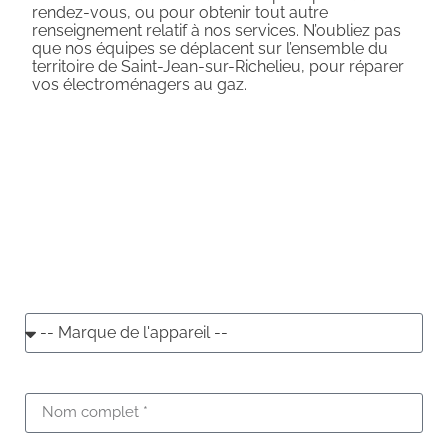
rendez-vous, ou pour obtenir tout autre
renseignement relatif à nos services. N’oubliez pas
que nos équipes se déplacent sur l’ensemble du
territoire de Saint-Jean-sur-Richelieu, pour réparer
vos électroménagers au gaz.
Nous intervenons vite, n'attendez
pas!
Réservez votre réparateur
pour votre cuisinière au
gaz.