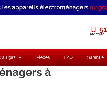
 les appareils électroménagers
au ga
51
Montréal,
s au gaz
Pièces
FAQ
Garantie
ménagers à