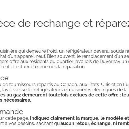
e de rechange et réparez 
cuisinière qui demeure froid, un réfrigérateur devenu souda
l’achat d’un appareil neuf. Bien souvent, le remplacement d’un s
ers offre aux résidents du quartier lavallois de Duvernay un
tent effectuer eux-mêmes la réparation.
ice
de fournisseurs répartis au Canada, aux États-Unis et en Eur
ve-vaisselle, réfrigérateurs et cuisinières électriques de l
res au gaz demeurent toutefois exclues de cette offre : le
s nécessaires.
emande
sur cette page.
Indiquez clairement la marque, le modèle et
t à vos besoins, sachant qu’
aucun retour, échange, ni remb