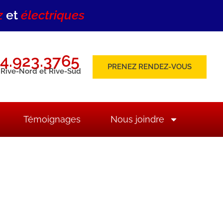
z
et
électriques
4.923.3765
PRENEZ RENDEZ-VOUS
 Rive-Nord et Rive-Sud
Témoignages
Nous joindre