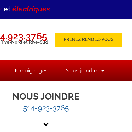
z
et
électriques
4.923.3765
PRENEZ RENDEZ-VOUS
 Rive-Nord et Rive-Sud
Témoignages
Nous joindre
NOUS JOINDRE
514-923-3765