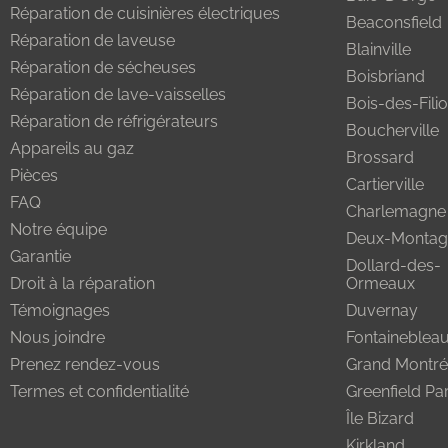
Réparation de cuisinières électriques
Beaconsfield
Réparation de laveuse
Blainville
Réparation de sécheuses
Boisbriand
Réparation de lave-vaisselles
Bois-des-Fili
Réparation de réfrigérateurs
Boucherville
Appareils au gaz
Brossard
Pièces
Cartierville
FAQ
Charlemagne
Notre équipe
Deux-Montag
Garantie
Dollard-des-
Droit à la réparation
Ormeaux
Témoignages
Duvernay
Nous joindre
Fontaineblea
Prenez rendez-vous
Grand Montré
Termes et confidentialité
Greenfield Pa
Île Bizard
Kirkland