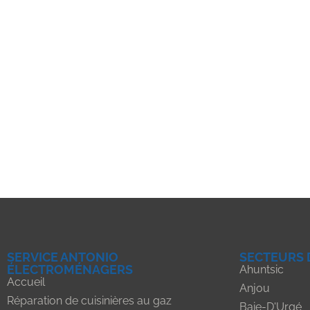
SERVICE ANTONIO
SECTEURS 
ÉLECTROMÉNAGERS
Ahuntsic
Accueil
Anjou
Réparation de cuisinières au gaz
Baie-D'Urgé