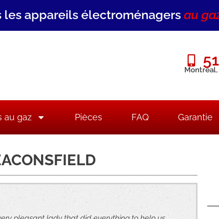
 les appareils électroménagers
au ga
51
Montréal,
s au gaz
Pièces
FAQ
Garantie
EACONSFIELD
y pleasant lady that did everything to help us.