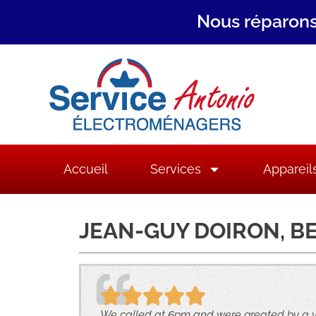
Nous réparons
Accueil
Services
Appareil
JEAN-GUY DOIRON, B
We called at 6pm and were greated by a ver