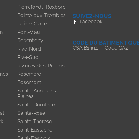
Pierrefonds-Roxboro
Pointe-aux-Trembles
SUIVEZ-NOUS
Facebook
Pointe-Claire
on
Pont-Viau
Repentigny
CODE DU BÂTIMENT QU
CSA B149.1 — Code GAZ
Rive-Nord
Rive-Sud
Rivières-des-Prairies
nes
Rosemère
Rosemont
Sainte-Anne-des-
Plaines
u
Sainte-Dorothée
al
Sainte-Rose
rk
Sainte-Thérèse
Saint-Eustache
Saint-François