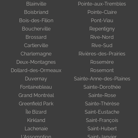
Blainville
Pointe-aux-Trembles
Boisbriand
Pointe-Claire
Bois-des-Filion
Pont-Viau
Boucherville
Repentigny
Brossard
Rive-Nord
Cartierville
Rive-Sud
Charlemagne
Rivières-des-Prairies
Deux-Montagnes
Rosemère
Dollard-des-Ormeaux
Rosemont
Duvernay
Sainte-Anne-des-Plaines
Fontainebleau
Sainte-Dorothée
Grand Montréal
Sainte-Rose
Greenfield Park
Sainte-Thérèse
Île Bizard
Saint-Eustache
Kirkland
Saint-François
Lachenaie
Saint-Hubert
L'Assomption
Saint-Janvier