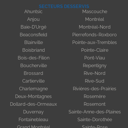
SECTEURS DESSERVIS
Ahuntsic
Mascouche
Anjou
Montréal
Baie-D'Urgé
Montréal-Nord
Beaconsfield
Pierrefonds-Roxboro
Blainville
Pointe-aux-Trembles
Boisbriand
Pointe-Claire
Bois-des-Filion
Pont-Viau
Boucherville
Repentigny
Brossard
Rive-Nord
Cartierville
Rive-Sud
Charlemagne
Rivières-des-Prairies
Deux-Montagnes
Rosemère
Dollard-des-Ormeaux
Rosemont
Duvernay
Sainte-Anne-des-Plaines
Fontainebleau
Sainte-Dorothée
Grand Montréal
Sainte-Rose