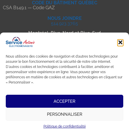
CODE DU BÂTIMENT QUÉBEC
CSA B149.1 — Code GAZ
NOUS JOINDRE
514.923.3765
Montréal, Rive-Nord et Rive-Sud
Bureau Laval
3030 boulevard Curé-Labelle Suite 300
Laval, Québec
Nous utilisons des cookies de navigation et d'autres technologies pour
H7P 0H9
assurer le bon fonctionnement et la sécurité de notre site Internet.
Bureau Terrebonne
D'autres cookies et technologies contribuent à faciliter, améliorer et
11-1520 Rue Grande Allee,
personnaliser votre expérience en ligne. Vous pouvez gérer vos
Terrebonne, Québec
préférences en matière de cookies et autres technologies en cliquant sur
J6W 6A8
« Personnaliser ».
Bureau Rive-Sud
6300 Avenue Auteuil, Suite 505
ACCEPTER
Brossard, Québec
J4Z 3P2
PERSONNALISER
Ce site Web fait partie d’un écosystème numérique développé par
Innomatiques
|
Politique de confidentialité
Service Antonio Électroménagers © 2026 Tous droits réservés.