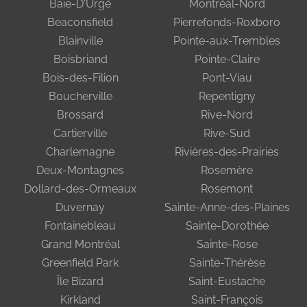
Baie-D'Urgé
Montréal-Nord
Beaconsfield
Pierrefonds-Roxboro
Blainville
Pointe-aux-Trembles
Boisbriand
Pointe-Claire
Bois-des-Filion
Pont-Viau
Boucherville
Repentigny
Brossard
Rive-Nord
Cartierville
Rive-Sud
Charlemagne
Rivières-des-Prairies
Deux-Montagnes
Rosemère
Dollard-des-Ormeaux
Rosemont
Duvernay
Sainte-Anne-des-Plaines
Fontainebleau
Sainte-Dorothée
Grand Montréal
Sainte-Rose
Greenfield Park
Sainte-Thérèse
Île Bizard
Saint-Eustache
Kirkland
Saint-François