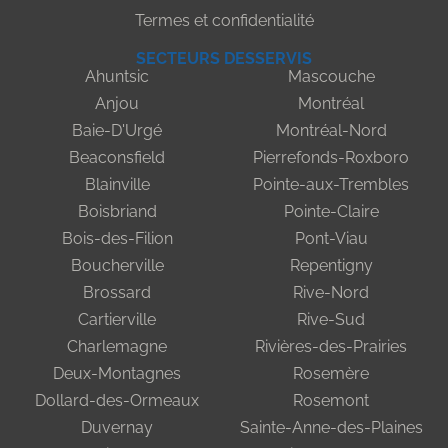
Termes et confidentialité
SECTEURS DESSERVIS
Ahuntsic
Mascouche
Anjou
Montréal
Baie-D'Urgé
Montréal-Nord
Beaconsfield
Pierrefonds-Roxboro
Blainville
Pointe-aux-Trembles
Boisbriand
Pointe-Claire
Bois-des-Filion
Pont-Viau
Boucherville
Repentigny
Brossard
Rive-Nord
Cartierville
Rive-Sud
Charlemagne
Rivières-des-Prairies
Deux-Montagnes
Rosemère
Dollard-des-Ormeaux
Rosemont
Duvernay
Sainte-Anne-des-Plaines