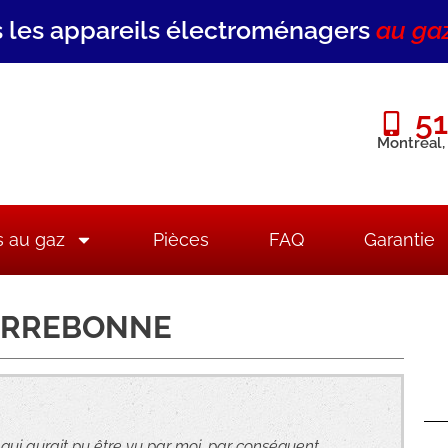
 les appareils électroménagers
au ga
51
Montréal,
s au gaz
Pièces
FAQ
Garantie
TERREBONNE
ui aurait pu être vu par moi, par conséquent