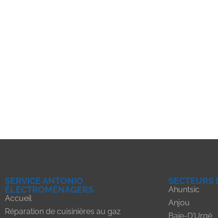
SERVICE ANTONIO
SECTEURS 
ÉLECTROMÉNAGERS
Ahuntsic
Accueil
Anjou
Réparation de cuisinières au gaz
Baie-D'Urgé