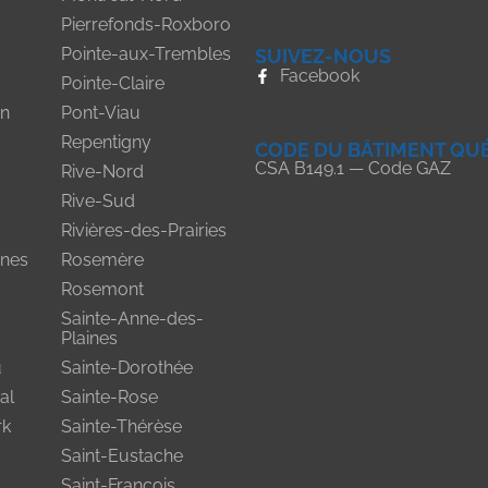
Pierrefonds-Roxboro
Pointe-aux-Trembles
SUIVEZ-NOUS
Facebook
Pointe-Claire
on
Pont-Viau
Repentigny
CODE DU BÂTIMENT QU
CSA B149.1 — Code GAZ
Rive-Nord
Rive-Sud
Rivières-des-Prairies
nes
Rosemère
Rosemont
Sainte-Anne-des-
Plaines
u
Sainte-Dorothée
al
Sainte-Rose
rk
Sainte-Thérèse
Saint-Eustache
Saint-François