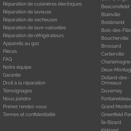
Réparation de cuisinières électriques
Beaconsfield
Réparation de laveuse
Blainville
Réparation de sécheuses
Boisbriand
Réparation de lave-vaisselles
Bois-des-Fili
Réparation de réfrigérateurs
Boucherville
Appareils au gaz
Brossard
Pièces
Cartierville
FAQ
Charlemagne
Notre équipe
Deux-Montag
Garantie
Dollard-des-
Droit à la réparation
Ormeaux
Témoignages
Duvernay
Nous joindre
Fontaineblea
Prenez rendez-vous
Grand Montré
Termes et confidentialité
Greenfield Pa
Île Bizard
Kirkland