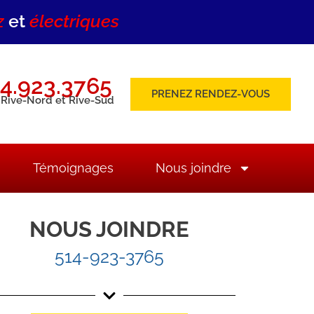
z
et
électriques
4.923.3765
PRENEZ RENDEZ-VOUS
 Rive-Nord et Rive-Sud
Témoignages
Nous joindre
NOUS JOINDRE
514-923-3765