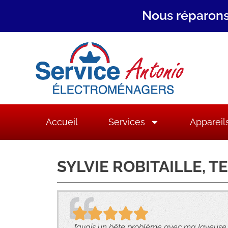
Nous réparons
Accueil
Services
Appareil
SYLVIE ROBITAILLE, 
J’avais un bête problème avec ma laveuse q